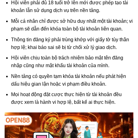
Hội viên phải đủ 18 tuổi trở lên mới được phép tạo tài
khoản lẫn sử dụng dịch vụ trên nền tảng.
Mỗi cá nhân chỉ được sở hữu duy nhất một tài khoản; vi
phạm sẽ dẫn đến khóa toàn bộ tài khoản liên quan.
Thông tin đăng ký phải trùng khớp với giấy tờ tùy thân
hợp lệ; khai báo sai sẽ bị từ chối xử lý giao dịch.
Hội viên chịu toàn bộ trách nhiệm bảo mật tên đăng
nhập cũng như mật khẩu tài khoản của mình.
Nền tảng có quyền tạm khóa tài khoản nếu phát hiện
dấu hiệu gian lận hoặc vi phạm điều khoản.
Mọi hoạt động đặt cược thực hiện từ tài khoản đều
được xem là hành vi hợp lệ, bất kể ai thực hiện.