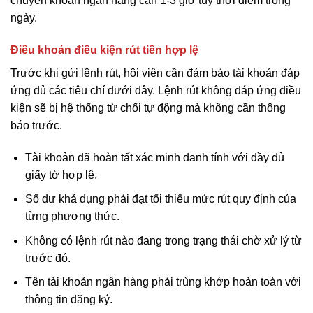
chuyển khoản ngân hàng cần 1-3 giờ tùy thời điểm trong
ngày.
Điều khoản điều kiện rút tiền hợp lệ
Trước khi gửi lệnh rút, hội viên cần đảm bảo tài khoản đáp
ứng đủ các tiêu chí dưới đây. Lệnh rút không đáp ứng điều
kiện sẽ bị hệ thống từ chối tự động mà không cần thông
báo trước.
Tài khoản đã hoàn tất xác minh danh tính với đầy đủ
giấy tờ hợp lệ.
Số dư khả dụng phải đạt tối thiểu mức rút quy định của
từng phương thức.
Không có lệnh rút nào đang trong trạng thái chờ xử lý từ
trước đó.
Tên tài khoản ngân hàng phải trùng khớp hoàn toàn với
thông tin đăng ký.