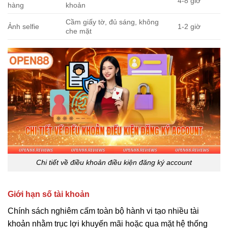
4-8 giờ
hàng
khoản
Cầm giấy tờ, đủ sáng, không
Ảnh selfie
1-2 giờ
che mặt
Chi tiết về điều khoản điều kiện đăng ký account
Giới hạn số tài khoản
Chính sách nghiêm cấm toàn bộ hành vi tạo nhiều tài
khoản nhằm trục lợi khuyến mãi hoặc qua mặt hệ thống