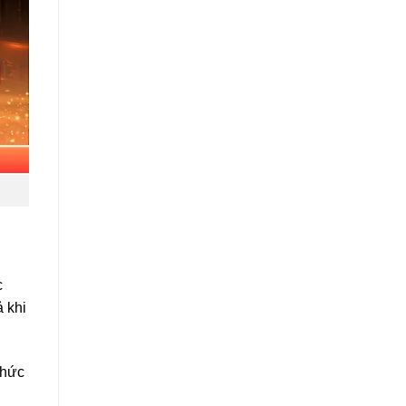
c
ả khi
thức