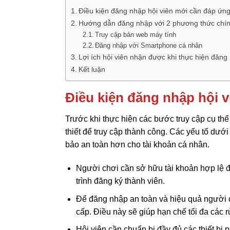
Điều kiện đăng nhập hội viên mới cần đáp ứn
Hướng dẫn đăng nhập với 2 phương thức chí
Truy cập bản web máy tính
Đăng nhập với Smartphone cá nhân
Lợi ích hội viên nhận được khi thực hiện đăn
Kết luận
Điều kiện đăng nhập hội 
Trước khi thực hiện các bước truy cập cụ thể
thiết để truy cập thành công. Các yếu tố dưới
bảo an toàn hơn cho tài khoản cá nhân.
Người chơi cần sở hữu tài khoản hợp lệ đ
trình đăng ký thành viên.
Để đăng nhập an toàn và hiệu quả người c
cấp. Điều này sẽ giúp hạn chế tối đa các r
Hội viên cần chuẩn bị đầy đủ các thiết bị