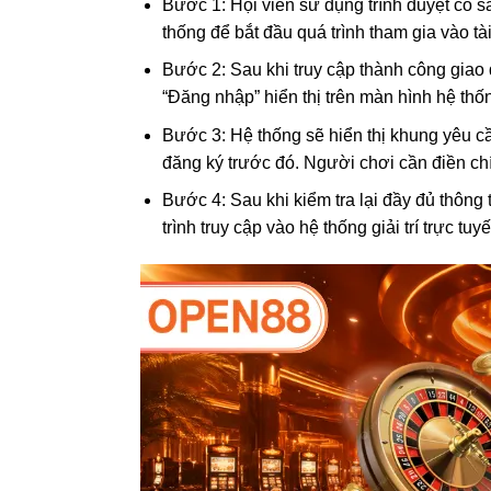
Bước 1: Hội viên sử dụng trình duyệt có sẵ
thống để bắt đầu quá trình tham gia vào tà
Bước 2: Sau khi truy cập thành công giao
“Đăng nhập” hiển thị trên màn hình hệ thố
Bước 3: Hệ thống sẽ hiển thị khung yêu cầ
đăng ký trước đó. Người chơi cần điền ch
Bước 4: Sau khi kiểm tra lại đầy đủ thôn
trình truy cập vào hệ thống giải trí trực tuyế