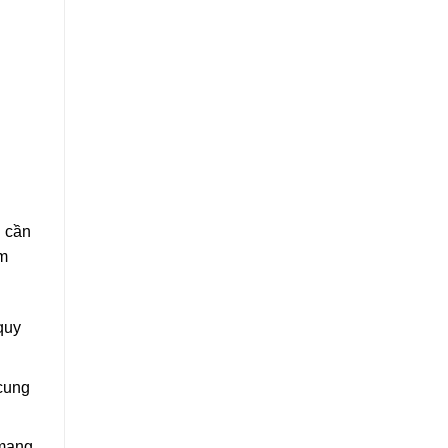
n cần
ảm
quy
cung
 mạng