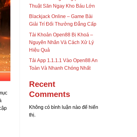
Thuật Săn Ngay Kho Báu Lớn
Blackjack Online – Game Bài
Giải Trí Đổi Thưởng Đẳng Cấp
Tài Khoản Open88 Bị Khoá –
Nguyên Nhân Và Cách Xử Lý
Hiệu Quả
Tải App 1.1.1.1 Vào Open88 An
Toàn Và Nhanh Chóng Nhất
Recent
Comments
 mục
à
Không có bình luận nào để hiển
 cập
thị.