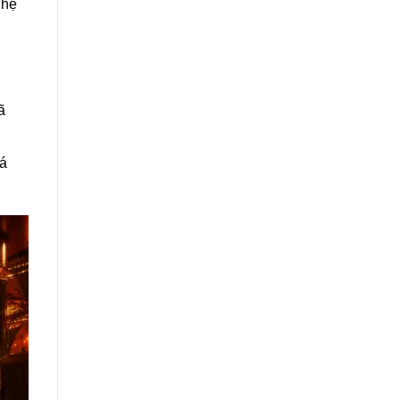
 hệ
ã
uá